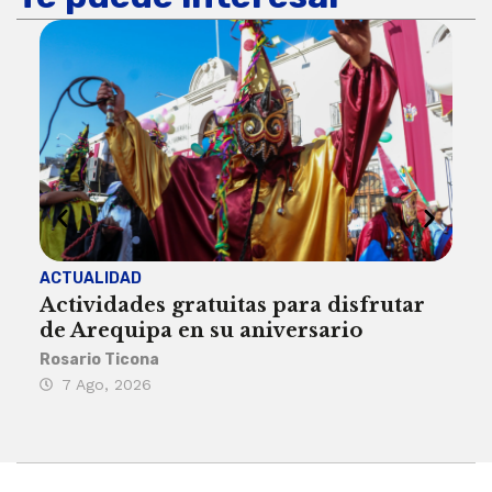
ACTUALIDAD
INST
Actividades gratuitas para disfrutar
Per
de Arequipa en su aniversario
no 
Rosario Ticona
Reda
7 Ago, 2026
7 