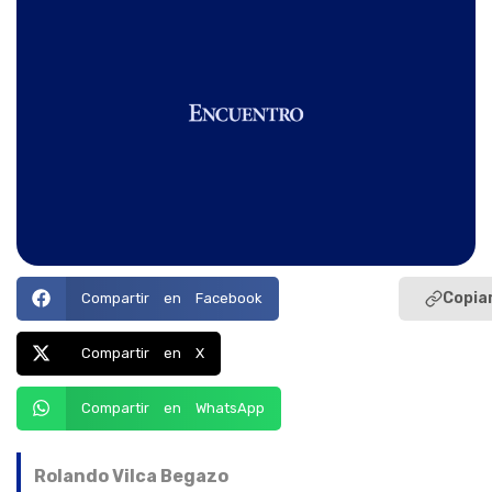
Copiar
Compartir en Facebook
Compartir en X
Compartir en WhatsApp
Rolando Vilca Begazo