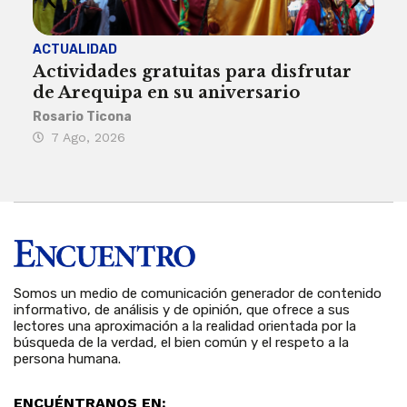
ACTUALIDAD
INST
Actividades gratuitas para disfrutar
Per
de Arequipa en su aniversario
no 
Rosario Ticona
Reda
7 Ago, 2026
7 
Somos un medio de comunicación generador de contenido
informativo, de análisis y de opinión, que ofrece a sus
lectores una aproximación a la realidad orientada por la
búsqueda de la verdad, el bien común y el respeto a la
persona humana.
ENCUÉNTRANOS EN: