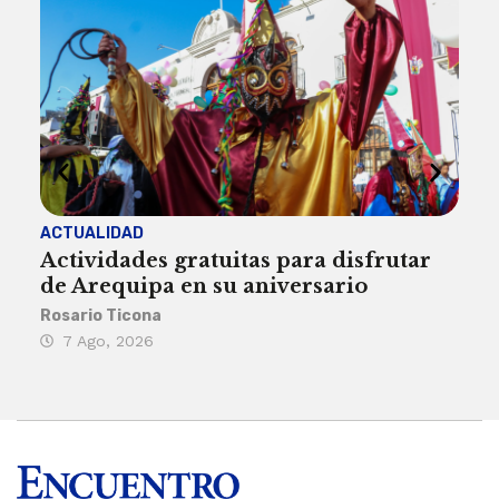
ACTUALIDAD
INST
Actividades gratuitas para disfrutar
Per
de Arequipa en su aniversario
no 
Rosario Ticona
Reda
7 Ago, 2026
7 