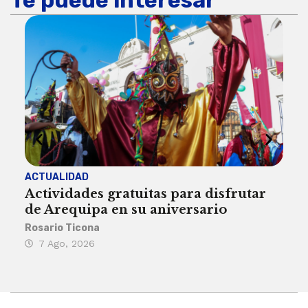
ACTUALIDAD
INST
Actividades gratuitas para disfrutar
Per
de Arequipa en su aniversario
no 
Rosario Ticona
Reda
7 Ago, 2026
7 