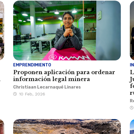
EMPRENDIMIENTO
I
Proponen aplicación para ordenar
L
n
información legal minera
J
f
Christiaan Lecarnaqué Linares
r
10 Feb, 2026
R