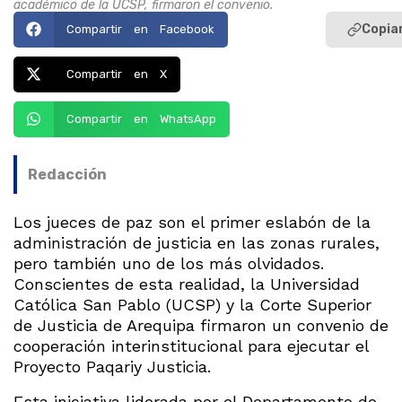
académico de la UCSP, firmaron el convenio.
Copiar
Compartir en Facebook
Compartir en X
Compartir en WhatsApp
Redacción
Los jueces de paz son el primer eslabón de la
administración de justicia en las zonas rurales,
pero también uno de los más olvidados.
Conscientes de esta realidad, la Universidad
Católica San Pablo (UCSP) y la Corte Superior
de Justicia de Arequipa firmaron un convenio de
cooperación interinstitucional para ejecutar el
Proyecto Paqariy Justicia.
Esta iniciativa liderada por el Departamento de