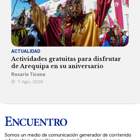
ACTUALIDAD
INST
Actividades gratuitas para disfrutar
Per
de Arequipa en su aniversario
no 
Rosario Ticona
Reda
7 Ago, 2026
7 
Somos un medio de comunicación generador de contenido