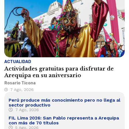
ACTUALIDAD
Actividades gratuitas para disfrutar de
Arequipa en su aniversario
Rosario Ticona
7 Ago, 2026
Perú produce más conocimiento pero no llega al
sector productivo
7 Ago, 2026
FIL Lima 2026: San Pablo representa a Arequipa
con más de 70 títulos
5 Ago, 2026