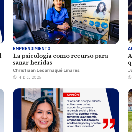
EMPRENDIMIENTO
A
l
La psicología como recurso para
A
sanar heridas
q
Christiaan Lecarnaqué Linares
J
4 Dic, 2025