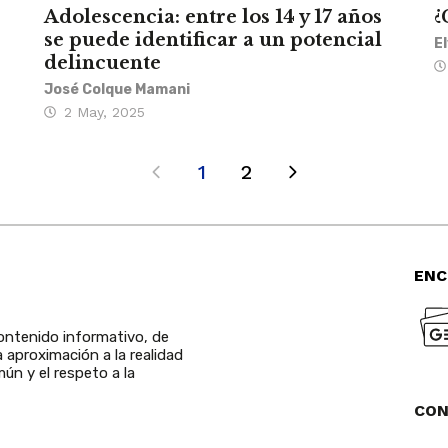
Adolescencia: entre los 14 y 17 años
¿
se puede identificar a un potencial
E
delincuente
José Colque Mamani
2 May, 2025
1
2
ENC
ntenido informativo, de
a aproximación a la realidad
ún y el respeto a la
CO