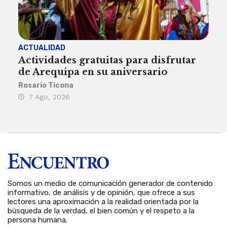
ACTUALIDAD
INST
Actividades gratuitas para disfrutar
Per
de Arequipa en su aniversario
no 
Rosario Ticona
Reda
7 Ago, 2026
7 
Somos un medio de comunicación generador de contenido
informativo, de análisis y de opinión, que ofrece a sus
lectores una aproximación a la realidad orientada por la
búsqueda de la verdad, el bien común y el respeto a la
persona humana.