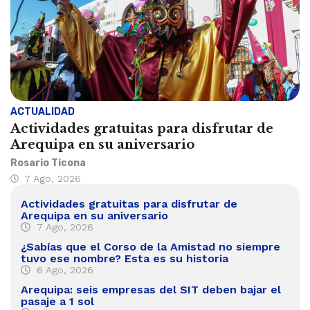
ACTUALIDAD
Actividades gratuitas para disfrutar de
Arequipa en su aniversario
Rosario Ticona
7 Ago, 2026
Actividades gratuitas para disfrutar de
Arequipa en su aniversario
7 Ago, 2026
¿Sabías que el Corso de la Amistad no siempre
tuvo ese nombre? Esta es su historia
6 Ago, 2026
Arequipa: seis empresas del SIT deben bajar el
pasaje a 1 sol