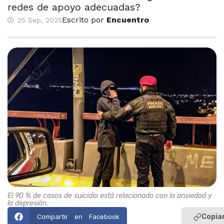
redes de apoyo adecuadas?
Escrito por
Encuentro
25 Sep, 2025
El 90 % de casos de suicidio está relacionado con la ansiedad y
la depresión.
Copiar
Compartir en Facebook