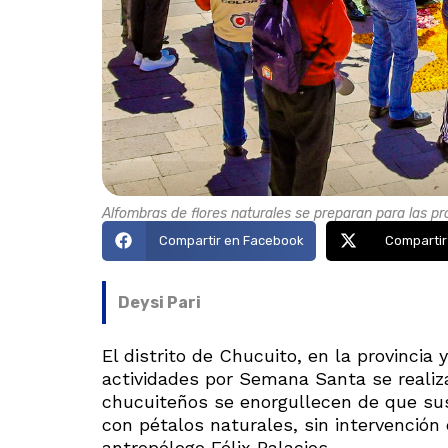
Alfombras de flores naturales se preparan para las pro
Compartir en Facebook
Compartir
Deysi Pari
El distrito de Chucuito, en la provincia
actividades por Semana Santa se realiz
chucuiteños se enorgullecen de que sus
con pétalos naturales, sin intervención d
antropólogo Félix Palacios.