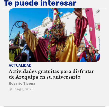
Te puede interesar
ACTUALIDAD
INST
Actividades gratuitas para disfrutar
Per
de Arequipa en su aniversario
no 
Rosario Ticona
Reda
7 Ago, 2026
7 