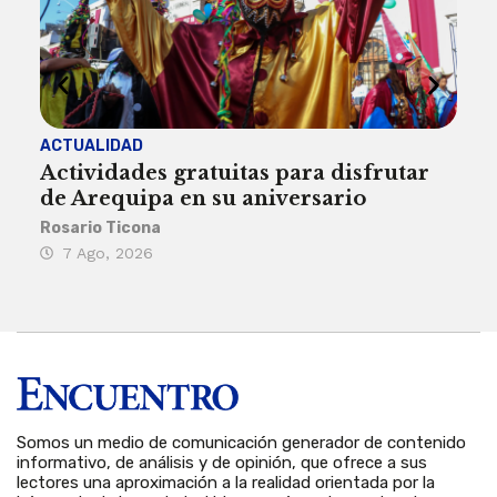
ACTUALIDAD
INST
Actividades gratuitas para disfrutar
Per
de Arequipa en su aniversario
no 
Rosario Ticona
Reda
7 Ago, 2026
7 
Somos un medio de comunicación generador de contenido
informativo, de análisis y de opinión, que ofrece a sus
lectores una aproximación a la realidad orientada por la