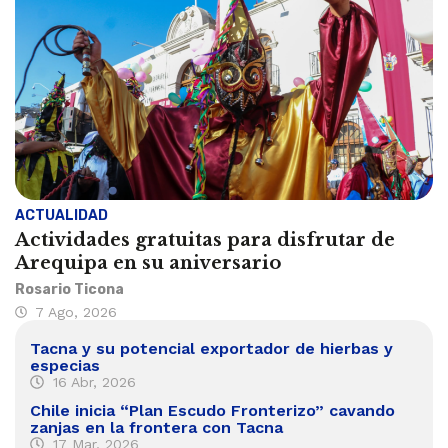
ACTUALIDAD
Actividades gratuitas para disfrutar de
Arequipa en su aniversario
Rosario Ticona
7 Ago, 2026
Tacna y su potencial exportador de hierbas y
especias
16 Abr, 2026
Chile inicia “Plan Escudo Fronterizo” cavando
zanjas en la frontera con Tacna
17 Mar, 2026