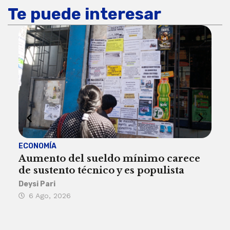
Te puede interesar
ECONOMÍA
ACT
Aumento del sueldo mínimo carece
¿Sa
de sustento técnico y es populista
sie
his
Deysi Pari
6 Ago, 2026
Rosa
6 