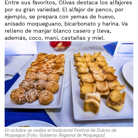
Entre sus favoritos, Olivas destaca los alfajores
por su gran variedad. El alfajor de penco, por
ejemplo, se prepara con yemas de huevo,
anisado moqueguano, bicarbonato y harina. Va
relleno de manjar blanco casero y lleva,
además, coco, maní, castañas y miel.
En octubre se realiza el tradicional Festival de Dulces de
Moquegua (Foto: Gobierno Regional de Moquegua)