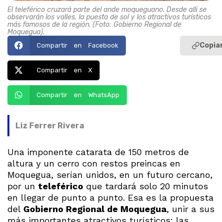
El teleférico cruzará parte del ande moqueguano. Desde allí se
observarán los valles, la puesta de sol y los atractivos turísticos
más famosos de la región. (Foto: Gobierno Regional de
Moquegua).
Copiar
Compartir en Facebook
Compartir en X
Compartir en WhatsApp
Liz Ferrer Rivera
Una imponente catarata de 150 metros de
altura y un cerro con restos preincas en
Moquegua, serían unidos, en un futuro cercano,
por un
teleférico
que tardará solo 20 minutos
en llegar de punto a punto. Esa es la propuesta
del
Gobierno Regional de Moquegua
, unir a sus
más importantes atractivos turísticos: las