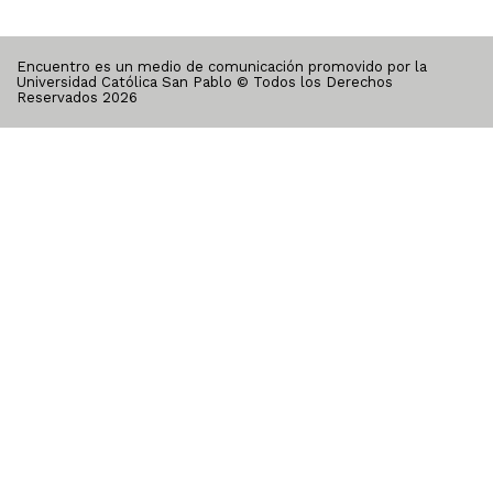
Encuentro es un medio de comunicación promovido por la
Universidad Católica San Pablo © Todos los Derechos
Reservados
2026