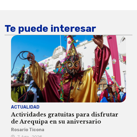
Te puede interesar
ACTUALIDAD
INST
Actividades gratuitas para disfrutar
Per
de Arequipa en su aniversario
no 
Rosario Ticona
Reda
7 Ago, 2026
7 