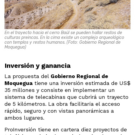
En el trayecto hacia el cerro Baúl se pueden hallar restos de
culturas preincas. En la cima existe un complejo arqueológico
con templos y restos humanos. (Foto: Gobierno Regional de
Moquegua)
Inversión y ganancia
La propuesta del
Gobierno Regional de
Moquegua
tiene una inversión estimada de US$
35 millones y consiste en implementar un
sistema de telecabinas que cubrirá un trayecto
de 5 kilómetros. La obra facilitaría el acceso
rápido, seguro y con vistas panorámicas a
ambos lugares.
ProInversión tiene en cartera diez proyectos de