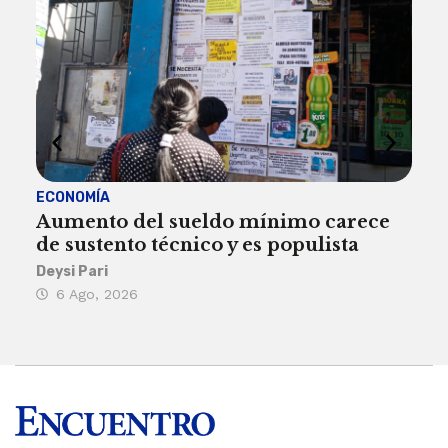
ECONOMÍA
ACT
Aumento del sueldo mínimo carece
¿Sa
de sustento técnico y es populista
sie
his
Deysi Pari
6 Ago, 2026
Rosa
6 