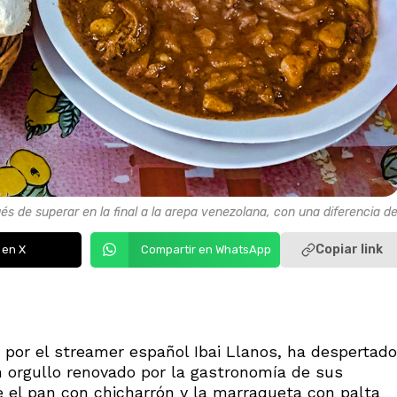
 de superar en la final a la arepa venezolana, con una diferencia d
Copiar link
 en X
Compartir en WhatsApp
por el streamer español Ibai Llanos, ha despertado
n orgullo renovado por la gastronomía de sus
e el pan con chicharrón y la marraqueta con palta