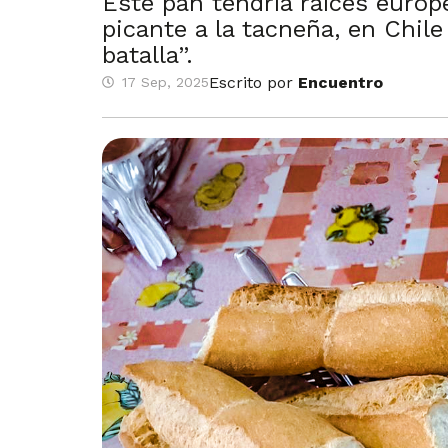
Este pan tendría raíces europ
picante a la tacneña, en Chil
batalla”.
Escrito por
Encuentro
17 Sep, 2025