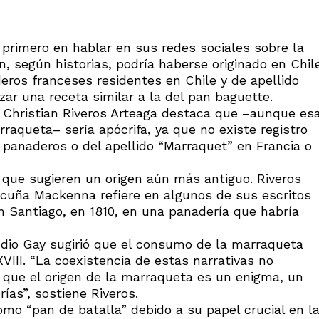
 primero en hablar en sus redes sociales sobre la
 según historias, podría haberse originado en Chil
deros franceses residentes en Chile y de apellido
zar una receta similar a la del pan baguette.
o Christian Riveros Arteaga destaca que –aunque es
raqueta– sería apócrifa, ya que no existe registro
s panaderos o del apellido “Marraquet” en Francia o
s que sugieren un origen aún más antiguo. Riveros
icuña Mackenna refiere en algunos de sus escritos
n Santiago, en 1810, en una panadería que habría
audio Gay sugirió que el consumo de la marraqueta
VIII. “La coexistencia de estas narrativas no
a que el origen de la marraqueta es un enigma, un
ías”, sostiene Riveros.
omo “pan de batalla” debido a su papel crucial en l