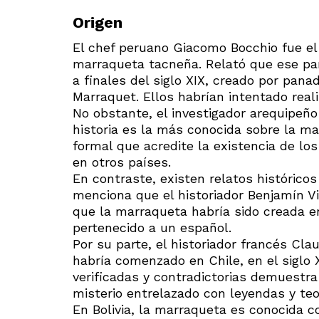
Origen
El chef peruano Giacomo Bocchio fue el
marraqueta tacneña. Relató que ese pan,
a finales del siglo XIX, creado por pana
Marraquet. Ellos habrían intentado reali
No obstante, el investigador arequipeñ
historia es la más conocida sobre la mar
formal que acredite la existencia de lo
en otros países.
En contraste, existen relatos histórico
menciona que el historiador Benjamín V
que la marraqueta habría sido creada e
pertenecido a un español.
Por su parte, el historiador francés Cl
habría comenzado en Chile, en el siglo X
verificadas y contradictorias demuestr
misterio entrelazado con leyendas y teor
En Bolivia, la marraqueta es conocida c