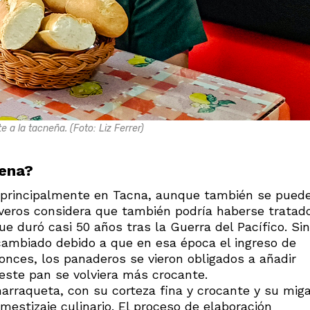
a la tacneña. (Foto: Liz Ferrer)
lena?
 principalmente en Tacna, aunque también se pued
veros considera que también podría haberse tratad
e duró casi 50 años tras la Guerra del Pacífico. Sin
cambiado debido a que en esa época el ingreso de
onces, los panaderos se vieron obligados a añadir
ste pan se volviera más crocante.
arraqueta, con su corteza fina y crocante y su mig
 mestizaje culinario. El proceso de elaboración