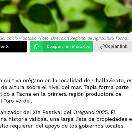
B6, calcio y potasio. (Foto: Dirección Regional de Agricultura Tacna).
Copiar link
 en X
Compartir en WhatsApp
a cultiva orégano en la localidad de Challaviento, e
e altura sobre el nivel del mar. Tapia forma parte
tido a Tacna en la primera región productora de
 “oro verde”.
anizador del XIX Festival del Orégano 2025. Él
a historia valiosa, una larga lista de propiedades e
llo requieren del apoyo de los gobiernos locales.