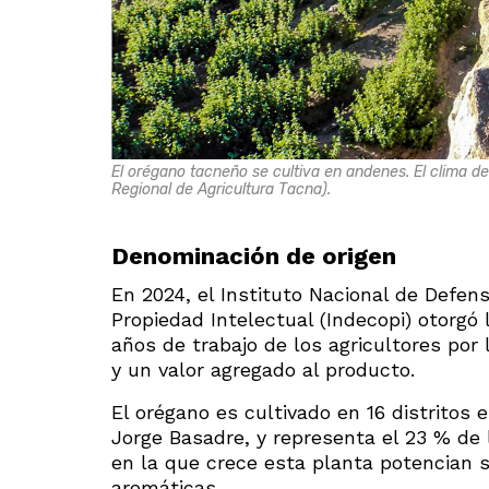
El orégano tacneño se cultiva en andenes. El clima de
Regional de Agricultura Tacna).
Denominación de origen
En 2024, el Instituto Nacional de Defen
Propiedad Intelectual (Indecopi) otorgó
años de trabajo de los agricultores por 
y un valor agregado al producto.
El orégano es cultivado en 16 distritos 
Jorge Basadre, y representa el 23 % de l
en la que crece esta planta potencian 
aromáticas.