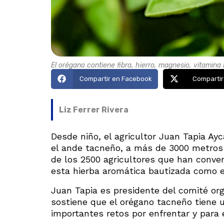
El orégano contiene fibra, hierro, magnesio, vitamina 
Compartir en Facebook
Compartir
Liz Ferrer Rivera
Desde niño, el agricultor Juan Tapia Ayc
el ande tacneño, a más de 3000 metros d
de los 2500 agricultores que han conver
esta hierba aromática bautizada como el
Juan Tapia es presidente del comité org
sostiene que el orégano tacneño tiene un
importantes retos por enfrentar y para e