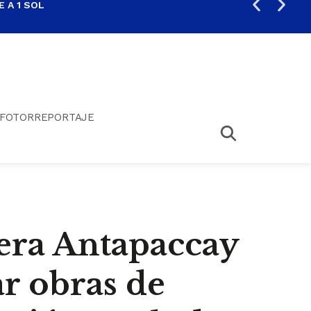
 A 1 SOL
FIL
FOTORREPORTAJE
era Antapaccay
ar obras de