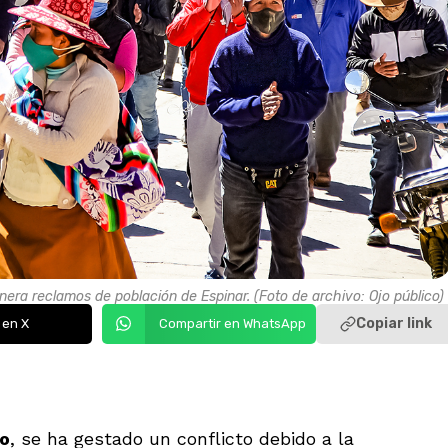
ra reclamos de población de Espinar. (Foto de archivo: Ojo público)
Copiar link
 en X
Compartir en WhatsApp
o
, se ha gestado un conflicto debido a la