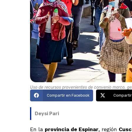
Uso de recursos provenientes de convenio marco, gene
Compartir en Facebook
Compartir
Deysi Pari
En la
provincia de Espinar
, región
Cusc