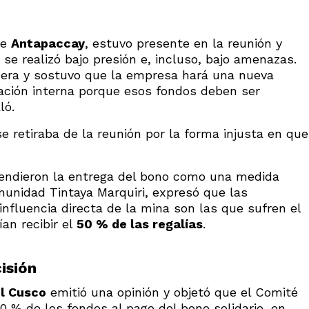
de
Antapaccay
, estuvo presente en la reunión y
se realizó bajo presión e, incluso, bajo amenazas.
inera y sostuvo que la empresa hará una nueva
ación interna porque esos fondos deben ser
ló.
e retiraba de la reunión por la forma injusta en que
endieron la entrega del bono como una medida
omunidad Tintaya Marquiri, expresó que las
nfluencia directa de la mina son las que sufren el
an recibir el
50 % de las regalías
.
isión
l Cusco
emitió una opinión y objetó que el Comité
0 % de los fondos al pago del bono solidario, en