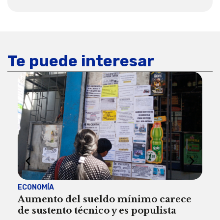
Te puede interesar
ECONOMÍA
ACT
Aumento del sueldo mínimo carece
¿Sa
de sustento técnico y es populista
sie