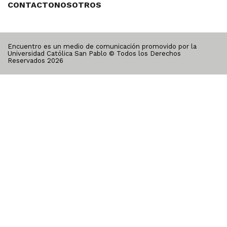
CONTACTO
NOSOTROS
Encuentro es un medio de comunicación promovido por la
Universidad Católica San Pablo © Todos los Derechos
Reservados
2026