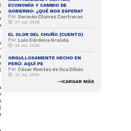
l
ECONOMÍA Y CAMBIO DE
GOBIERNO: ¿QUÉ NOS ESPERA?
s
Por
Germán Chávez Contreras
o
27 Jul, 2026
a
EL OLOR DEL CHUÑO (CUENTO)
Por
Luis Córdova Granda
o
24 Jul, 2026
r
s
ORGULLOSAMENTE HECHO EN
s
PERÚ: AQUÍ PE
l
Por
César Montes de Oca Dibán
23 Jul, 2026
CARGAR MÁS
a
y
s
l
o