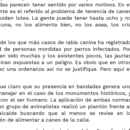
as parecen tener sentido por varios motivos. En e
te es el referido al problema de tenencia de cane
cuiden lotes. La gente puede tener hasta ocho y n
cuna, no los alimenta bien, no los asea, los crí
 de los que más casos de rabia canina ha registrad
d de personas mordidas por perros infectados. Po
n sido muchas y los asistentes pocos, las jauría
inan expuestas a un peligro. Es obvio que en otro
 vez una ordenanza así no se justifique. Pero aquí e
que claro que su presencia en bandadas genera un
manejar en el caso de los monumentos históricos, 
 con el ser humano. La aplicación de ambas norma
un grupo de animalistas realizó un plantón frente a
l alcalde buscando que al menos se revise en l
ión de alimentar a canes de la calle.