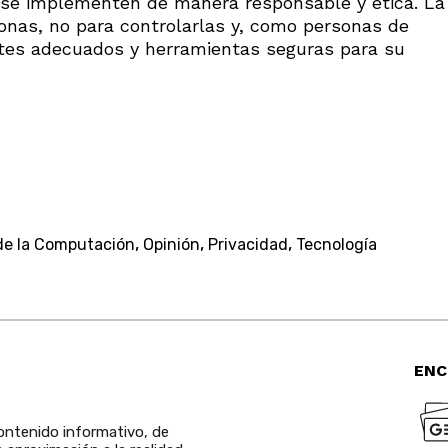
s se implementen de manera responsable y ética. La
sonas, no para controlarlas y, como personas de
mites adecuados y herramientas seguras para su
,
,
,
de la Computación
Opinión
Privacidad
Tecnología
ENC
ntenido informativo, de