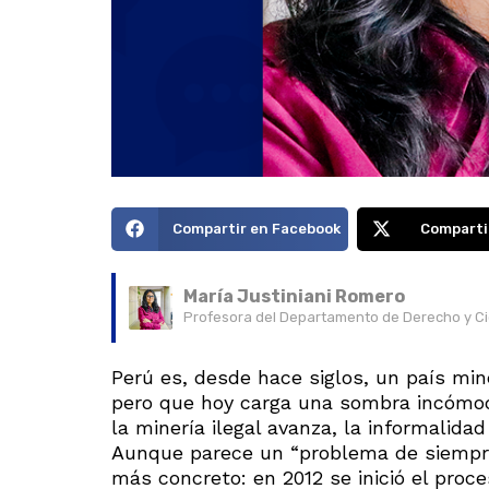
Compartir en Facebook
Comparti
María Justiniani Romero
Profesora del Departamento de Derecho y Cie
Perú es, desde hace siglos, un país min
pero que hoy carga una sombra incómod
la minería ilegal avanza, la informalida
Aunque parece un “problema de siempre”
más concreto: en 2012 se inició el proce