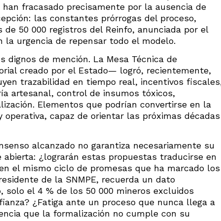
a han fracasado precisamente por la ausencia de
xcepción: las constantes prórrogas del proceso,
de 50 000 registros del Reinfo, anunciada por el
an la urgencia de repensar todo el modelo.
os dignos de mención. La Mesa Técnica de
rial creado por el Estado— logró, recientemente,
yen trazabilidad en tiempo real, incentivos fiscales
ía artesanal, control de insumos tóxicos,
alización. Elementos que podrían convertirse en la
operativa, capaz de orientar las próximas décadas
onsenso alcanzado no garantiza necesariamente su
 abierta: ¿lograrán estas propuestas traducirse en
 en el mismo ciclo de promesas que ha marcado los
presidente de la SNMPE, recuerda un dato
o, solo el 4 % de los 50 000 mineros excluidos
nfianza? ¿Fatiga ante un proceso que nunca llega a
dencia que la formalización no cumple con su