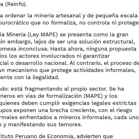
a (Reinfo).
 ordenar la minería artesanal y de pequeña escala
burocrático que no formaliza, no controla ni protege
ña Minería (Ley MAPE) se presenta como la gran
Sin embargo, lejos de ser una solución estructural,
promesa inconclusa. Hasta ahora, ninguna propuesta
dos los actores involucrados ni garantizar
ial o desarrollo nacional. Al contrario, el proceso d
un mecanismo que protege actividades informales,
nte con la ilegalidad.
tado: está fragmentando al propio sector. Se ha
ineros en vías de formalización (MAPE) y los
 quienes deben cumplir exigencias legales estrictas
upos exponen una brecha creciente, con el riesgo
formales enfrentados a mineros informales, cada uno
s y manifestando sus temores.
tituto Peruano de Economía, advierten que