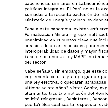
experiencias similares en Latinoaméric
políticas integrales. El Perú no es la e
sumadas a la reciente exclusión de más 
Ministerio de Energía y Minas, evidenci
Pese a este panorama, existen esfuerz
Formalización Minera —grupo multisecto
unanimidad en 11 puntos clave que inclu
creación de áreas especiales para miner
interoperabilidad de datos y mayor fisc
base de una nueva Ley MAPE moderna y 
del sector.
Cabe señalar, sin embargo, que este c
implementación. La gran pregunta sigue
una ley efectiva, o quedarán atrapadas
últimos veinte años? Víctor Gobitz, ex
alarmante: tras la ampliación del Reinf
solicitó reingresar. ¿Desinterés ¿Desco
puerto? Sea cual sea la respuesta, evi