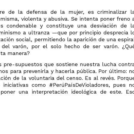
 de la defensa de la mujer, es criminalizar l
misma, violenta y abusiva. Se intenta poner freno 
es condenable y constituye una desviación de l
inismo a ultranza —que por principio desprecia l
ión social, permitiendo la aparición de una espira
 del varón, por el solo hecho de ser varón. ¿Qu
sta manera?
os pre-supuestos que sostiene nuestra lucha contr
s para prevenirla y hacerla pública. Por último: n
ión de la voluntaria del censo. Es al revés. Porqu
o iniciativas como #PerúPaísDeVioladores, pues n
poner una interpretación ideológica de este. Es