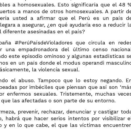
les a homosexuales. Esto significaría que el 48 
ertos a manos de otros homosexuales. A partir d
evería usted a afirmar que el Perú es un país d
egara a asegurar, ¿en qué ayudaría eso a reducir l
 diferente asesinadas en el país?
paña #PerúPaísdeVioladores que circula en rede
 por una empadronadora del último censo naciona
ndo este episodio ominoso y algunas estadísticas s
vimos en un país donde el modus operandi masculin
ásicamente, la violencia sexual.
ando el abuso. Tampoco que lo estoy negando. E
lpeadas por imbéciles que piensan que así son ‘má
por enfermos sexuales. Tristemente, muchas vece
que las afectadas o son parte de su entorno.
meza, prevenir, rechazar, denunciar y castigar tod
 habrá que hacer serios intentos por visibilizar e
lo y en lo que cabe, el que las víctimas encuentre