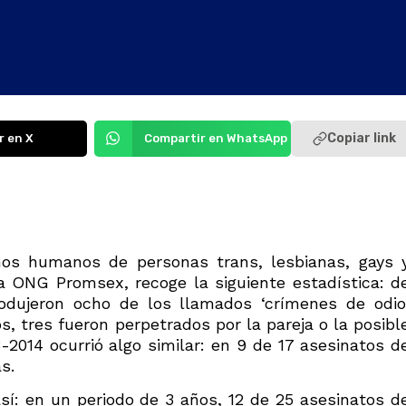
Copiar link
r en X
Compartir en WhatsApp
hos humanos de personas trans, lesbianas, gays 
la ONG Promsex, recoge la siguiente estadística: d
rodujeron ocho de los llamados ‘crímenes de odio
 tres fueron perpetrados por la pareja o la posibl
3-2014 ocurrió algo similar: en 9 de 17 asesinatos d
s.
í: en un periodo de 3 años, 12 de 25 asesinatos d