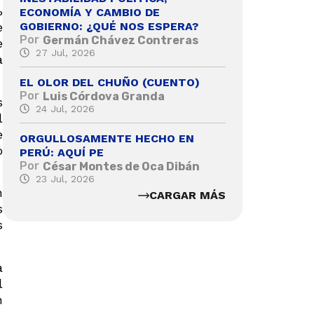
%
ECONOMÍA Y CAMBIO DE
GOBIERNO: ¿QUÉ NOS ESPERA?
e
Por
Germán Chávez Contreras
e
27 Jul, 2026
a
EL OLOR DEL CHUÑO (CUENTO)
Por
Luis Córdova Granda
s
24 Jul, 2026
l
e
ORGULLOSAMENTE HECHO EN
o
PERÚ: AQUÍ PE
Por
César Montes de Oca Dibán
23 Jul, 2026
n
CARGAR MÁS
s
s
a
l
n