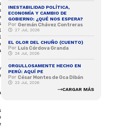
s
INESTABILIDAD POLÍTICA,
s
ECONOMÍA Y CAMBIO DE
e
GOBIERNO: ¿QUÉ NOS ESPERA?
s
Por
Germán Chávez Contreras
l
27 Jul, 2026
l
EL OLOR DEL CHUÑO (CUENTO)
n
Por
Luis Córdova Granda
a
24 Jul, 2026
ORGULLOSAMENTE HECHO EN
y
PERÚ: AQUÍ PE
s
Por
César Montes de Oca Dibán
23 Jul, 2026
CARGAR MÁS
a
s
e
e