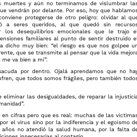
 muertes y aún no terminamos de vislumbrar la
ue vendrán por delante. Por eso, hoy que hablamo
onviene protegerse de otro peligro: olvidar al qu
ó a seres queridos, al que quedó sin recurso
los desequilibrios emocionales que le trajo e
nsiones familiares al punto de sentir destruido e
 ha dicho muy bien: “el riesgo es que nos golpee u
erente, que se transmite al pensar que la vida mejor
i me va bien a mí”.
sacuda por dentro. Ojalá aprendamos que no ha
sufren, que todos somos frágiles, pero también todo
 eliminar las desigualdades, de reparar la injustici
umanidad”.
 en cifras pero que es real: muchas de las víctima
r el virus sino por la indiferencia y el egoísmo d
años no atendió la salud humana, por la falta d
iciones innecesarias al contagio.