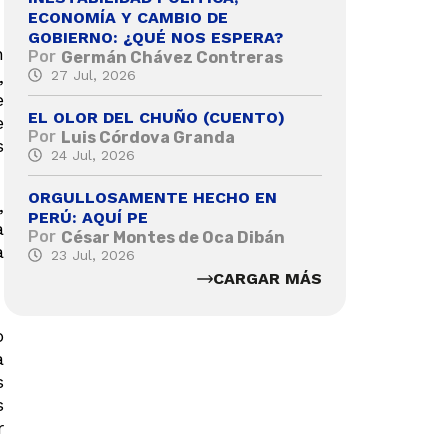
ECONOMÍA Y CAMBIO DE
GOBIERNO: ¿QUÉ NOS ESPERA?
n
Por
Germán Chávez Contreras
,
27 Jul, 2026
e
EL OLOR DEL CHUÑO (CUENTO)
e
Por
Luis Córdova Granda
s
24 Jul, 2026
ORGULLOSAMENTE HECHO EN
,
PERÚ: AQUÍ PE
a
Por
César Montes de Oca Dibán
a
23 Jul, 2026
CARGAR MÁS
o
a
s
s
r