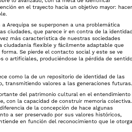
obre lo avanzado, con la meta de identificar
nción en el trayecto hacia un objetivo mayor: hace
le.
n a Arequipa se superponen a una problemática
las ciudades, que parece ir en contra de la identida
a vez más característica de nuestras sociedades
a ciudadanía flexible y fácilmente adaptable que
orma. Se pierde el contacto social y este se ve
o artificiales, produciéndose la pérdida de sentid
ece como la de un repositorio de identidad de las
o, transmitiendo valores a las generaciones futuras.
rtante del patrimonio cultural en el entendimiento
le, con la capacidad de construir memoria colectiva.
a diferencia de la concepción de hace algunas
o a ser preservado por sus valores históricos,
ntiende en función del reconocimiento que le otorg