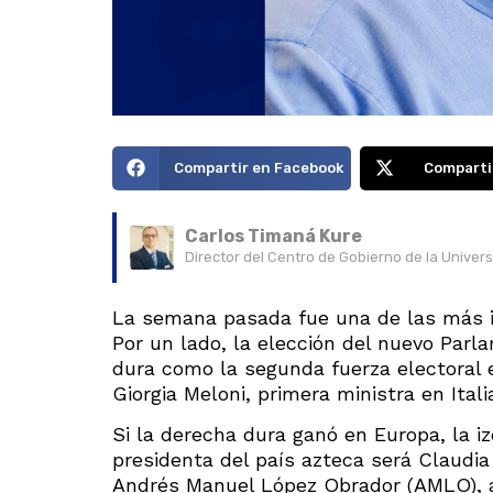
Compartir en Facebook
Comparti
Carlos Timaná Kure
Director del Centro de Gobierno de la Univer
La semana pasada fue una de las más i
Por un lado, la elección del nuevo Parl
dura como la segunda fuerza electoral 
Giorgia Meloni, primera ministra en Itali
Si la derecha dura ganó en Europa, la i
presidenta del país azteca será Claudia
Andrés Manuel López Obrador (AMLO), a