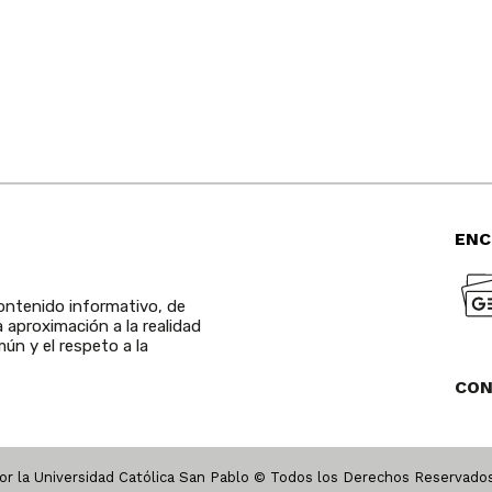
ENC
ntenido informativo, de
a aproximación a la realidad
ún y el respeto a la
CO
r la Universidad Católica San Pablo © Todos los Derechos Reservad