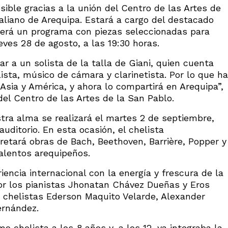
sible gracias a la unión del Centro de las Artes de
aliano de Arequipa. Estará a cargo del destacado
ecerá un programa con piezas seleccionadas para
ueves 28 de agosto, a las 19:30 horas.
r a un solista de la talla de Giani, quien cuenta
sta, músico de cámara y clarinetista. Por lo que ha
Asia y América, y ahora lo compartirá en Arequipa”,
del Centro de las Artes de la San Pablo.
stra alma se realizará el martes 2 de septiembre,
uditorio. En esta ocasión, el chelista
retará obras de Bach, Beethoven, Barrière, Popper y
lentos arequipeños.
encia internacional con la energía y frescura de la
or los pianistas Jhonatan Chávez Dueñas y Eros
s chelistas Ederson Maquito Velarde, Alexander
ernández.
o chelista a los 8 años y, a los 12, ya integraba la