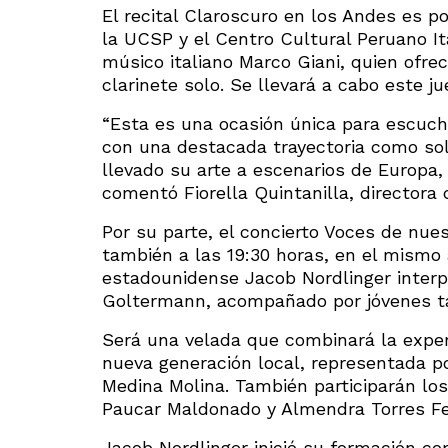
El recital Claroscuro en los Andes es po
la UCSP y el Centro Cultural Peruano It
músico italiano Marco Giani, quien ofr
clarinete solo. Se llevará a cabo este j
“Esta es una ocasión única para escucha
con una destacada trayectoria como soli
llevado su arte a escenarios de Europa, 
comentó Fiorella Quintanilla, directora 
Por su parte, el concierto Voces de nue
también a las 19:30 horas, en el mismo a
estadounidense Jacob Nordlinger interp
Goltermann, acompañado por jóvenes ta
Será una velada que combinará la experi
nueva generación local, representada p
Medina Molina. También participarán lo
Paucar Maldonado y Almendra Torres F
Jacob Nordlinger inició su formación com