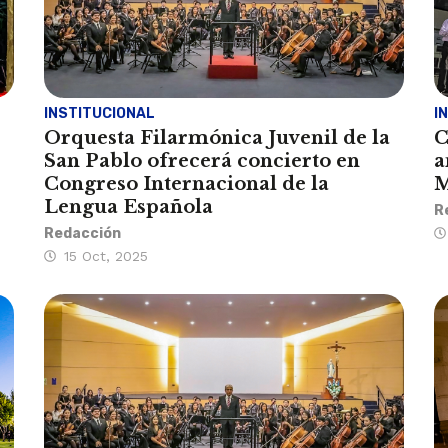
INSTITUCIONAL
I
Orquesta Filarmónica Juvenil de la
C
San Pablo ofrecerá concierto en
a
Congreso Internacional de la
M
Lengua Española
R
Redacción
15 Oct, 2025