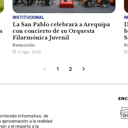
INSTITUCIONAL
I
e
La San Pablo celebrará a Arequipa
D
s
con concierto de su Orquesta
b
Filarmónica Juvenil
S
Redacción
R
5 Ago, 2025
1
2
ENC
ntenido informativo, de
a aproximación a la realidad
ún y el respeto a la