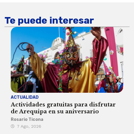
Te puede interesar
ACTUALIDAD
INST
Actividades gratuitas para disfrutar
Per
de Arequipa en su aniversario
no 
Rosario Ticona
Reda
7 Ago, 2026
7 