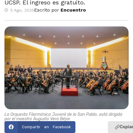
UCSP. El ingreso es gratuito.
Escrito por
Encuentro
5 Ago, 2025
La Orquesta Filarmónica Juvenil de la San Pablo, está dirigida
por el maestro Augusto Vera Béjar.
Copiar
Compartir en Facebook