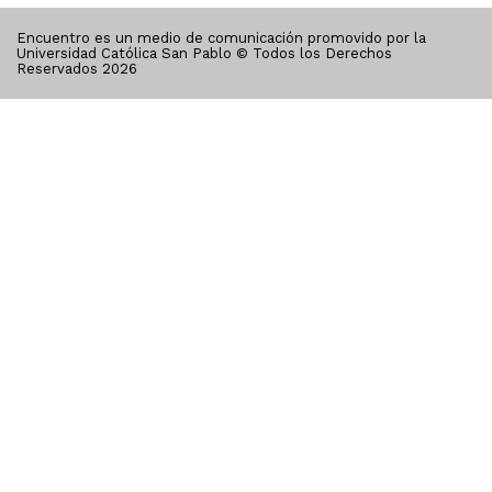
Encuentro es un medio de comunicación promovido por la
Universidad Católica San Pablo © Todos los Derechos
Reservados
2026