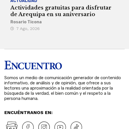
ACTUALIDAD
INST
Actividades gratuitas para disfrutar
Per
de Arequipa en su aniversario
no 
Rosario Ticona
Reda
7 Ago, 2026
7 
Somos un medio de comunicación generador de contenido
informativo, de análisis y de opinión, que ofrece a sus
lectores una aproximación a la realidad orientada por la
búsqueda de la verdad, el bien común y el respeto a la
persona humana.
ENCUÉNTRANOS EN: