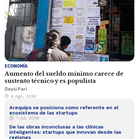
ECONOMÍA
Aumento del sueldo mínimo carece de
sustento técnico y es populista
Deysi Pari
6 Ago, 2026
Arequipa se posiciona como referente en el
ecosistema de las startups
1 Jul, 2026
De las obras inconclusas a las clínicas
inteligentes: startups que innovan desde las
regiones