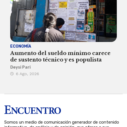
ECONOMÍA
ACT
Aumento del sueldo mínimo carece
¿Sa
de sustento técnico y es populista
sie
his
Deysi Pari
6 Ago, 2026
Rosa
6 
Somos un medio de comunicación generador de contenido