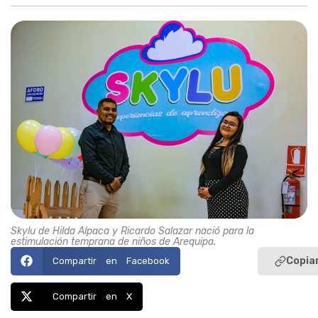
Skylu de Hilda Alpaca y Ricardo Salazar nació para la
estimulación temprana de niños de Arequipa.
Copiar
Compartir en Facebook
Compartir en X