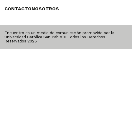
CONTACTO
NOSOTROS
Encuentro es un medio de comunicación promovido por la
Universidad Católica San Pablo © Todos los Derechos
Reservados
2026