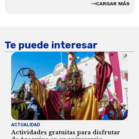
CARGAR MÁS
Te puede interesar
ACTUALIDAD
INST
Actividades gratuitas para disfrutar
Per