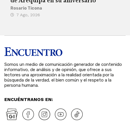
de Arequipa en su aniversario
no 
Rosario Ticona
Reda
7 Ago, 2026
7 
Somos un medio de comunicación generador de contenido
informativo, de análisis y de opinión, que ofrece a sus
lectores una aproximación a la realidad orientada por la
búsqueda de la verdad, el bien común y el respeto a la
persona humana.
ENCUÉNTRANOS EN: