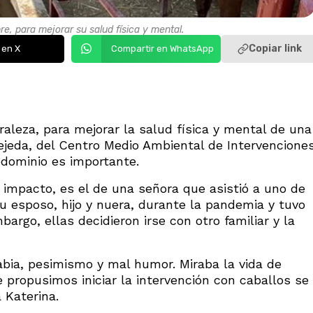
bre, para mejorar su salud física y mental.
Copiar link
 en X
Compartir en WhatsApp
raleza, para mejorar la salud física y mental de una
ejeda, del Centro Medio Ambiental de Intervencione
edominio es importante.
 impacto, es el de una señora que asistió a uno de
u esposo, hijo y nuera, durante la pandemia y tuvo
argo, ellas decidieron irse con otro familiar y la
abia, pesimismo y mal humor. Miraba la vida de
propusimos iniciar la intervención con caballos se
 Katerina.