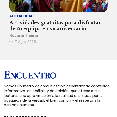
ACTUALIDAD
INST
Actividades gratuitas para disfrutar
Per
de Arequipa en su aniversario
no 
Rosario Ticona
Reda
7 Ago, 2026
7 
Somos un medio de comunicación generador de contenido
informativo, de análisis y de opinión, que ofrece a sus
lectores una aproximación a la realidad orientada por la
búsqueda de la verdad, el bien común y el respeto a la
persona humana.