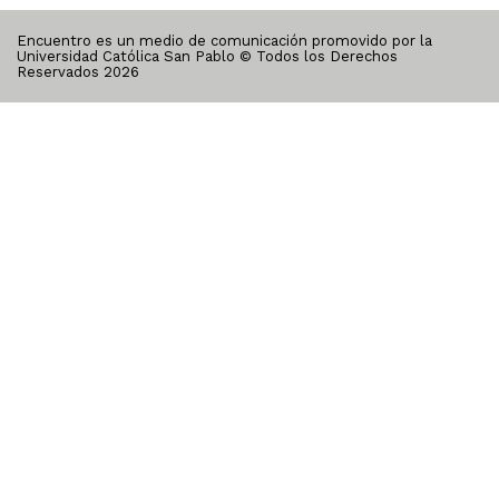
Encuentro es un medio de comunicación promovido por la
Universidad Católica San Pablo © Todos los Derechos
Reservados
2026