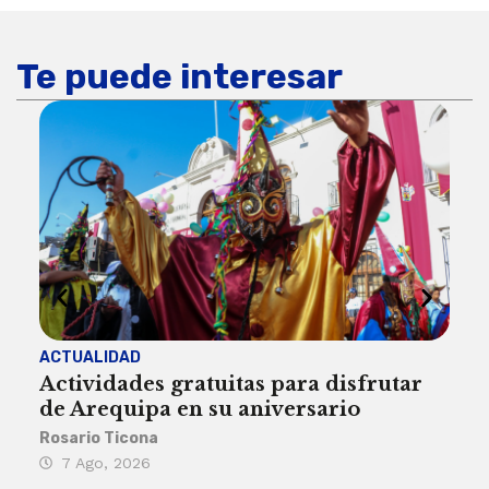
Te puede interesar
ACTUALIDAD
INST
Actividades gratuitas para disfrutar
Per
de Arequipa en su aniversario
no 
Rosario Ticona
Reda
7 Ago, 2026
7 