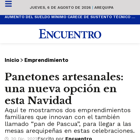
JUEVES, 6 DE AGOSTO DE 2026
|
AREQUIPA
AUMENTO DEL SUELDO MÍNIMO CARECE DE SUSTENTO TÉCNICO Y ES POPULISTA
>
Inicio
Emprendimiento
Panetones artesanales:
una nueva opción en
esta Navidad
Aquí te mostramos dos emprendimientos
familiares que innovan con el también
llamado “pan de Pascua”, para llegar a las
mesas arequipeñas en estas celebraciones.
Escrito por
Encuentro
20 Dic, 2022