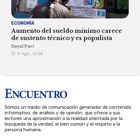
ECONOMÍA
ACT
Aumento del sueldo mínimo carece
¿Sa
de sustento técnico y es populista
sie
his
Deysi Pari
6 Ago, 2026
Rosa
6 
Somos un medio de comunicación generador de contenido
informativo, de análisis y de opinión, que ofrece a sus
lectores una aproximación a la realidad orientada por la
búsqueda de la verdad, el bien común y el respeto a la
persona humana.