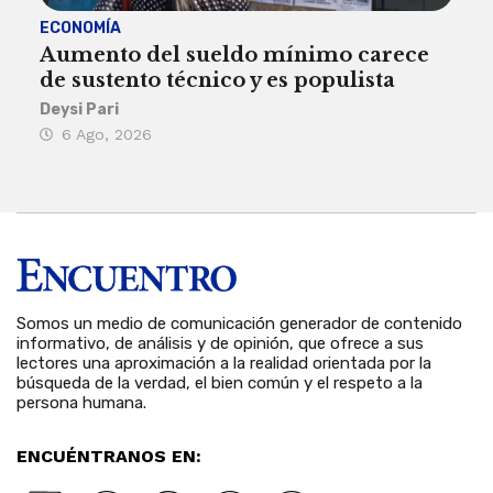
ECONOMÍA
ACT
Aumento del sueldo mínimo carece
¿Sa
de sustento técnico y es populista
sie
his
Deysi Pari
6 Ago, 2026
Rosa
6 
Somos un medio de comunicación generador de contenido
informativo, de análisis y de opinión, que ofrece a sus
lectores una aproximación a la realidad orientada por la
búsqueda de la verdad, el bien común y el respeto a la
persona humana.
ENCUÉNTRANOS EN: