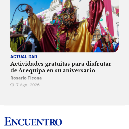
ACTUALIDAD
INST
Actividades gratuitas para disfrutar
Per
de Arequipa en su aniversario
no 
Rosario Ticona
Reda
7 Ago, 2026
7 