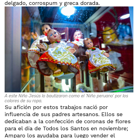
delgado, corrospum y greca dorada.
A este Niño Jesús lo bautizaron como el ‘Niño peruano’ por los
colores de su ropa.
Su afición por estos trabajos nació por
influencia de sus padres artesanos. Ellos se
dedicaban a la confección de coronas de flores
para el día de Todos los Santos en noviembre;
Amparo los ayudaba para luego vender el