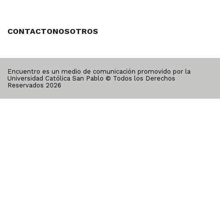
CONTACTO
NOSOTROS
Encuentro es un medio de comunicación promovido por la
Universidad Católica San Pablo © Todos los Derechos
Reservados
2026