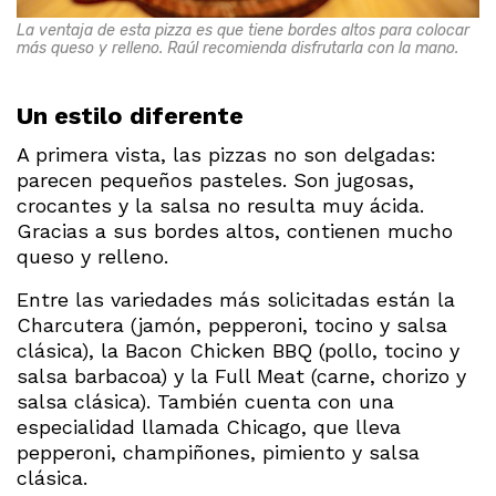
La ventaja de esta pizza es que tiene bordes altos para colocar
más queso y relleno. Raúl recomienda disfrutarla con la mano.
Un estilo diferente
A primera vista, las pizzas no son delgadas:
parecen pequeños pasteles. Son jugosas,
crocantes y la salsa no resulta muy ácida.
Gracias a sus bordes altos, contienen mucho
queso y relleno.
Entre las variedades más solicitadas están la
Charcutera (jamón, pepperoni, tocino y salsa
clásica), la Bacon Chicken BBQ (pollo, tocino y
salsa barbacoa) y la Full Meat (carne, chorizo y
salsa clásica). También cuenta con una
especialidad llamada Chicago, que lleva
pepperoni, champiñones, pimiento y salsa
clásica.