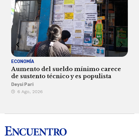
ECONOMÍA
ACT
Aumento del sueldo mínimo carece
¿Sa
de sustento técnico y es populista
sie
his
Deysi Pari
6 Ago, 2026
Rosa
6 