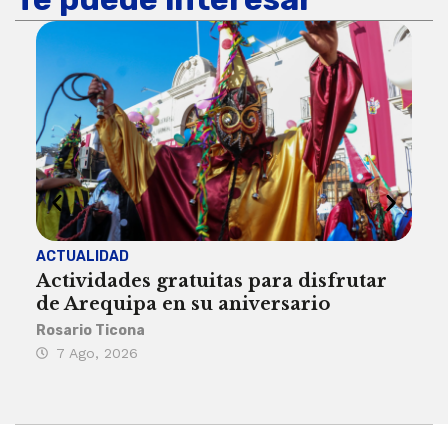
ACTUALIDAD
INST
Actividades gratuitas para disfrutar
Per
de Arequipa en su aniversario
no 
Rosario Ticona
Reda
7 Ago, 2026
7 