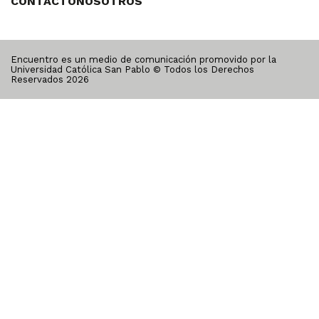
CONTACTO
NOSOTROS
Encuentro es un medio de comunicación promovido por la
Universidad Católica San Pablo © Todos los Derechos
Reservados
2026