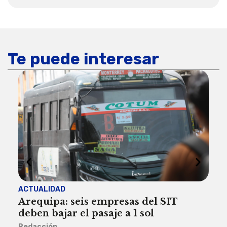
Te puede interesar
ACTUALIDAD
INST
Arequipa: seis empresas del SIT
FIL
deben bajar el pasaje a 1 sol
a A
Redacción
Reda