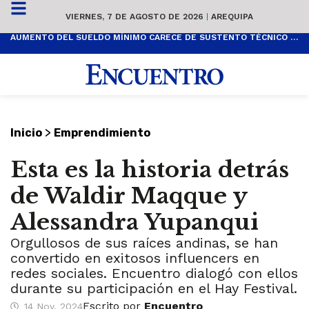
VIERNES, 7 DE AGOSTO DE 2026
|
AREQUIPA
AUMENTO DEL SUELDO MÍNIMO CARECE DE SUSTENTO TÉCNICO Y ES POPULISTA
>
Inicio
Emprendimiento
Esta es la historia detrás
de Waldir Maqque y
Alessandra Yupanqui
Orgullosos de sus raíces andinas, se han
convertido en exitosos influencers en
redes sociales. Encuentro dialogó con ellos
durante su participación en el Hay Festival.
Escrito por
Encuentro
14 Nov, 2024