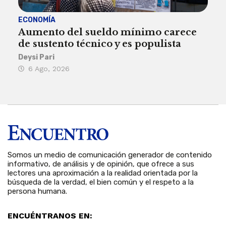
ECONOMÍA
ACT
Aumento del sueldo mínimo carece
¿Sa
de sustento técnico y es populista
sie
his
Deysi Pari
6 Ago, 2026
Rosa
6 
Somos un medio de comunicación generador de contenido
informativo, de análisis y de opinión, que ofrece a sus
lectores una aproximación a la realidad orientada por la
búsqueda de la verdad, el bien común y el respeto a la
persona humana.
ENCUÉNTRANOS EN: