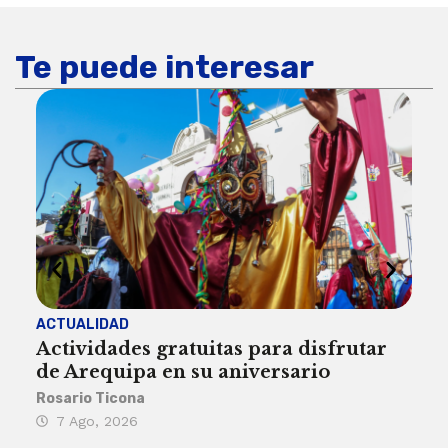
Te puede interesar
ACTUALIDAD
INST
Actividades gratuitas para disfrutar
Per
de Arequipa en su aniversario
no 
Rosario Ticona
Reda
7 Ago, 2026
7 