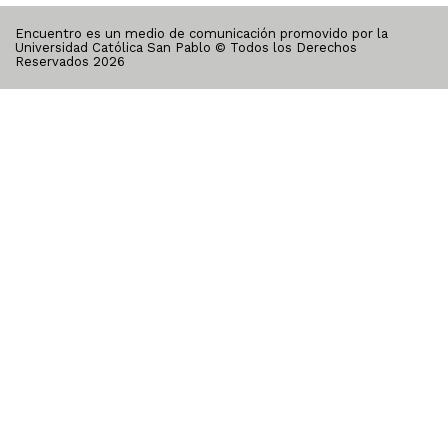
Encuentro es un medio de comunicación promovido por la
Universidad Católica San Pablo © Todos los Derechos
Reservados
2026