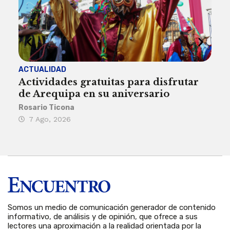
ACTUALIDAD
INST
Actividades gratuitas para disfrutar
Per
de Arequipa en su aniversario
no 
Rosario Ticona
Reda
7 Ago, 2026
7 
Somos un medio de comunicación generador de contenido
informativo, de análisis y de opinión, que ofrece a sus
lectores una aproximación a la realidad orientada por la