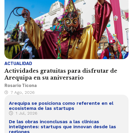
ACTUALIDAD
Actividades gratuitas para disfrutar de
Arequipa en su aniversario
Rosario Ticona
7 Ago, 2026
Arequipa se posiciona como referente en el
ecosistema de las startups
1 Jul, 2026
De las obras inconclusas a las clínicas
inteligentes: startups que innovan desde las
regiones