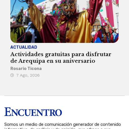
ACTUALIDAD
INST
Actividades gratuitas para disfrutar
Per
de Arequipa en su aniversario
no 
Rosario Ticona
Reda
7 Ago, 2026
7 
Somos un medio de comunicación generador de contenido