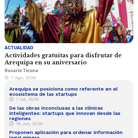
ACTUALIDAD
Actividades gratuitas para disfrutar de
Arequipa en su aniversario
Rosario Ticona
7 Ago, 2026
Arequipa se posiciona como referente en el
ecosistema de las startups
1 Jul, 2026
De las obras inconclusas a las clínicas
inteligentes: startups que innovan desde las
regiones
19 Jun, 2026
Proponen aplicación para ordenar información
legal minera