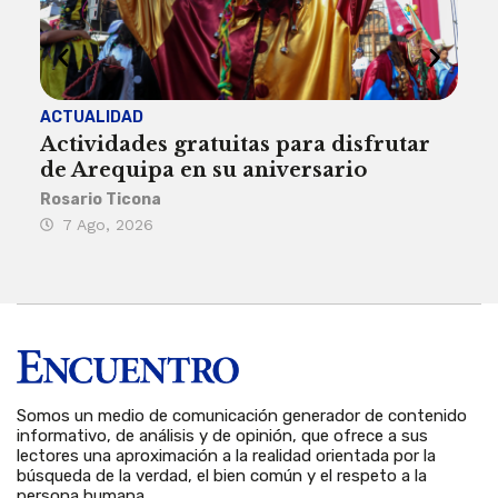
ACTUALIDAD
INST
Actividades gratuitas para disfrutar
Per
de Arequipa en su aniversario
no 
Rosario Ticona
Reda
7 Ago, 2026
7 
Somos un medio de comunicación generador de contenido
informativo, de análisis y de opinión, que ofrece a sus
lectores una aproximación a la realidad orientada por la
búsqueda de la verdad, el bien común y el respeto a la
persona humana.