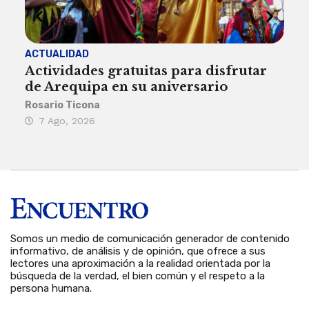
ACTUALIDAD
INST
Actividades gratuitas para disfrutar
Per
de Arequipa en su aniversario
no 
Rosario Ticona
Reda
7 Ago, 2026
7 
Somos un medio de comunicación generador de contenido
informativo, de análisis y de opinión, que ofrece a sus
lectores una aproximación a la realidad orientada por la
búsqueda de la verdad, el bien común y el respeto a la
persona humana.