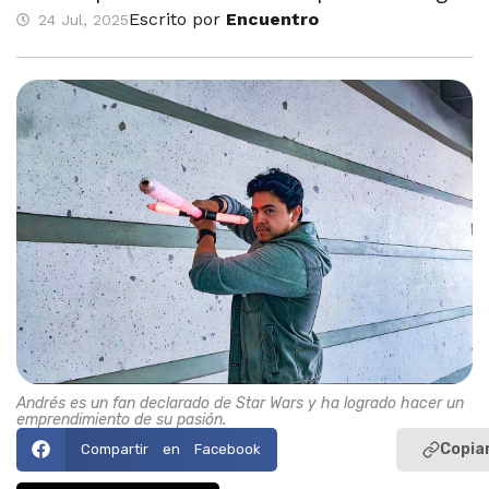
Escrito por
Encuentro
24 Jul, 2025
Andrés es un fan declarado de Star Wars y ha logrado hacer un
emprendimiento de su pasión.
Copiar
Compartir en Facebook