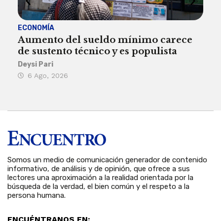
ECONOMÍA
ACT
Aumento del sueldo mínimo carece
¿Sa
de sustento técnico y es populista
sie
his
Deysi Pari
6 Ago, 2026
Rosa
6 
Somos un medio de comunicación generador de contenido
informativo, de análisis y de opinión, que ofrece a sus
lectores una aproximación a la realidad orientada por la
búsqueda de la verdad, el bien común y el respeto a la
persona humana.
ENCUÉNTRANOS EN: