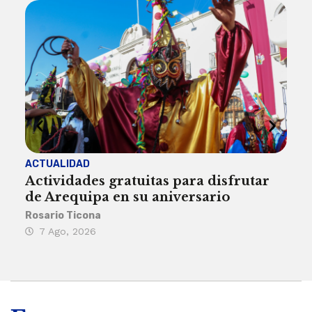
ACTUALIDAD
INST
Actividades gratuitas para disfrutar
Per
de Arequipa en su aniversario
no 
Rosario Ticona
Reda
7 Ago, 2026
7 