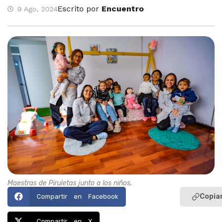
Escrito por
Encuentro
9 Ago, 2024
Maestras de Piruletas junto a los niños.
Copiar
Compartir en Facebook
Compartir en X